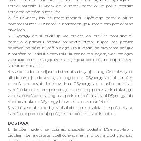
sprejel naročilo. DSynery-lab je sprejel naročilo, ko pošlje potrdilo
sprejema naročenih izdelkov.
2. Če DSynergy-lab ne more izpolniti kupčevega naročila ali so
posamezni izdelki iz naročila nedostopni, je kupec o tem pravočasno
obveščen.
3. DSynergy-lab si pridržuje vse pravice, da prekliče ponudbo ali
naročilo v primeru napake na spletni strani. Kupec ima pravico
odpovedi naročila in vračila blaga v roku 30 dni od prevzema pošiljke
z naročenimi izdelki. V tem roku kupec ne rabi pojasnjevati razlogov
za vračilo. Sem ne štejejo izdelki, ki jih je kupec uporabil, odprl ali vzel
iz izvirne embalaže.
4. Vse ponudbe so veljavne do trenutka trajanja zalog. Če proizvajalec
ali dobavitelj izdelkov kljub pogodbi z DSynergy-lab ni zmožen
pravočasno poslati izdelkov, ima DSynergy-lab pravico preklicati
naročilo kupca. V tem primeru je kupec takoj po nastanku takšnega
zapleta obveščen o razlogih za preklic naročila s strani DSynergy-lab.
Vrednost nakupa DSynergy-lab vrne kupcu v roku 14 dni.
5. Naročila se lahko oddajo v pisni obliki preko spleta ali e-pošte. Vsako
naročilo se pred oddajo pošiljke z naročenimi izdelki potrdi.
DOSTAVA
1. Naročeni izdelki se pošiljajo s sedeža podjetja DSynergy-lab v
Ljubljani. Cena dostave izdelkov je stalna in jo, odvisno od vrednosti