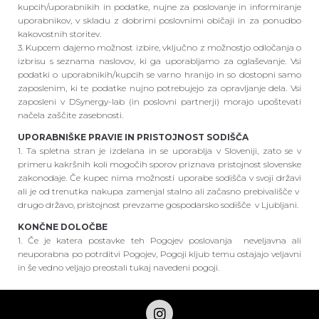
kupcih/uporabnikih in podatke, nujne za poslovanje in informiranje
uporabnikov, v skladu z dobrimi poslovnimi običaji in za ponudbo
kakovostnih storitev.
3. Kupcem dajemo možnost izbire, vključno z možnostjo odločanja o
izbrisu s seznama naslovov, ki ga uporabljamo za oglaševanje. Vsi
podatki o uporabnikih/kupcih se varno hranijo in so dostopni samo
zaposlenim, ki te podatke nujno potrebujejo za opravljanje dela. Vsi
zaposleni v DSynergy-lab (in poslovni partnerji) morajo upoštevati
načela zaščite zasebnosti.
UPORABNIŠKE PRAVIE IN PRISTOJNOST SODIŠČA
1. Ta spletna stran je izdelana in se uporablja v Sloveniji, zato se v
primeru kakršnih koli mogočih sporov priznava pristojnost slovenske
zakonodaje. Če kupec nima možnosti uporabe sodišča v svoji državi
ali je od trenutka nakupa zamenjal stalno ali začasno prebivališče v
drugo državo, pristojnost prevzame gospodarsko sodišče v Ljubljani.
KONČNE DOLOČBE
1. Če je katera postavke teh Pogojev poslovanja neveljavna ali
neuporabna po potrditvi Pogojev, Pogoji kljub temu ostajajo veljavni
in še vedno veljajo preostali tukaj navedeni pogoji.