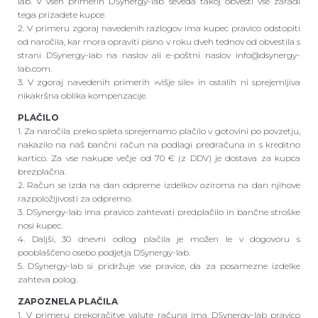
lab. V vseh primerih DSynergy-lab seveda takoj obvesti vse zaradi
tega prizadete kupce.
2. V primeru zgoraj navedenih razlogov ima kupec pravico odstopiti
od naročila, kar mora opraviti pisno v roku dveh tednov od obvestila s
strani DSynergy-lab na naslov ali e-poštni naslov info@dsynergy-
lab.com.
3. V zgoraj navedenih primerih »višje sile« in ostalih ni sprejemljiva
nikakršna oblika kompenzacije.
PLAČILO
1. Za naročila preko spleta sprejemamo plačilo v gotovini po povzetju,
nakazilo na naš bančni račun na podlagi predračuna in s kreditno
kartico. Za vse nakupe večje od 70 € (z DDV) je dostava za kupca
brezplačna.
2. Račun se izda na dan odpreme izdelkov oziroma na dan njihove
razpoložljivosti za odpremo.
3. DSynergy-lab ima pravico zahtevati predplačilo in bančne stroške
nosi kupec.
4. Daljši, 30 dnevni odlog plačila je možen le v dogovoru s
pooblaščeno osebo podjetja DSynergy-lab.
5. DSynergy-lab si pridržuje vse pravice, da za posamezne izdelke
zahteva polog.
ZAPOZNELA PLAČILA
1. V primeru prekoračitve valute računa ima DSynergy-lab pravico