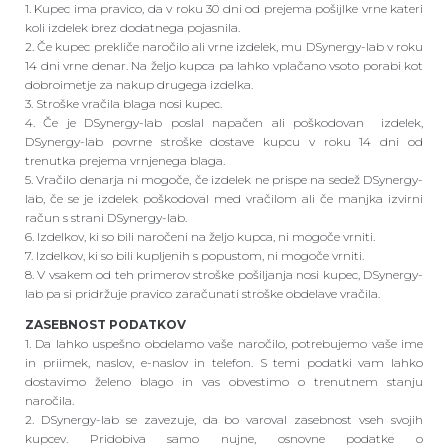
1. Kupec ima pravico, da v roku 30 dni od prejema pošijlke vrne kateri
koli izdelek brez dodatnega pojasnila.
2. Če kupec prekliče naročilo ali vrne izdelek, mu DSynergy-lab v roku
14 dni vrne denar. Na željo kupca pa lahko vplačano vsoto porabi kot
dobroimetje za nakup drugega izdelka.
3. Stroške vračila blaga nosi kupec.
4. Če je DSynergy-lab poslal napačen ali poškodovan izdelek,
DSynergy-lab povrne stroške dostave kupcu v roku 14 dni od
trenutka prejema vrnjenega blaga.
5. Vračilo denarja ni mogoče, če izdelek ne prispe na sedež DSynergy-
lab, če se je izdelek poškodoval med vračilom ali če manjka izvirni
račun s strani DSynergy-lab.
6. Izdelkov, ki so bili naročeni na željo kupca, ni mogoče vrniti.
7. Izdelkov, ki so bili kupljenih s popustom, ni mogoče vrniti.
8. V vsakem od teh primerov stroške pošiljanja nosi kupec, DSynergy-
lab pa si pridržuje pravico zaračunati stroške obdelave vračila.
ZASEBNOST PODATKOV
1. Da lahko uspešno obdelamo vaše naročilo, potrebujemo vaše ime
in priimek, naslov, e-naslov in telefon. S temi podatki vam lahko
dostavimo želeno blago in vas obvestimo o trenutnem stanju
naročila.
2. DSynergy-lab se zavezuje, da bo varoval zasebnost vseh svojih
kupcev. Pridobiva samo nujne, osnovne podatke o