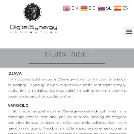
SL
EN
DE
ES
SPLOŠNI POGOJI
IZJAVA
1. Pri uporabi spletne strani DSynergy-lab in pri naročanju izdelkov
pri podjetju DSynergy-lab preko spleta ali e-pošte, se strinjate s pogoji
zapisanimi v nadaljevanju, brez kakršnih koli sprememb, sicer vas
prosimo, da zapustite to spletno stran.
NAROČILO
1. Informacije na spletni strani DSynergy-lab ali v drugih medijih ne
pomenijo končne ponudbe, pač pa so samo predlog za mogočo
ponudbo kupcu. Kupčeva naročila postanejo veljavna šele, ko je
naročilo zaključeno. Po oddaji naročila kupec na svoj e-naslov prejme
potrdilo o oddaji naročila. To potrdilo ne pomeni, da je DSynergy-lab