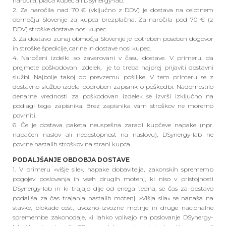
naročila, plača kupec ali DSynergy-lab.
2. Za naročila nad 70 € (vključno z DDV) je dostava na celotnem
območju Slovenije za kupca brezplačna. Za naročila pod 70 € (z
DDV) stroške dostave nosi kupec.
3. Za dostavo zunaj območja Slovenije je potreben poseben dogovor
in stroške špedicije, carine in dostave nosi kupec.
4. Naročeni izdelki so zavarovani v času dostave. V primeru, da
prejmete poškodovan izdelek, je to treba najprej prijaviti dostavni
službi. Najbolje takoj ob prevzemu pošiljke. V tem primeru se z
dostavno službo izdela podroben zapisnik o poškodbi. Nadomestilo
denarne vrednosti za poškodovan izdelek se izvrši izključno na
podlagi tega zapisnika. Brez zapisnika vam stroškov ne moremo
povrniti.
6. Če je dostava paketa neuspešna zaradi kupčeve napake (npr.
napačen naslov ali nedostopnost na naslovu), DSynergy-lab ne
povrne nastalih stroškov na strani kupca.
PODALJŠANJE OBDOBJA DOSTAVE
1. V primeru »višje sile«, napake dobavitelja, zakonskih sprememb
pogojev poslovanja in vseh drugih motenj, ki niso v pristojnosti
DSynergy-lab in ki trajajo dlje od enega tedna, se čas za dostavo
podaljša za čas trajanja nastalih motenj. »Višja sila« se nanaša na
stavke, blokade cest, uvozno-izvozne motnje in druge nacionalne
spremembe zakonodaje, ki lahko vplivajo na poslovanje DSynergy-