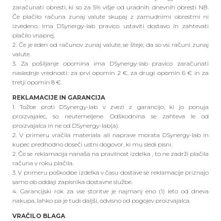
zaračunati obresti, ki so za 5% višje od uradnih dnevnih obresti NB.
Če plačilo računa zunaj valute skupaj z zamudnimi obrestmi ni
izvedeno, ima DSynergy-lab pravico ustaviti dostavo in zahtevati
plačilo vnaprej.
2. Če je eden od računov zunaj valute, se šteje, da so vsi računi zunaj
valute.
3. Za pošiljanje opomina ima DSynergy-lab pravico zaračunati
naslednje vrednosti: za prvi opomin 2 €, za drugi opomin 6 € in za
tretji opomin 8 €.
REKLAMACIJE IN GARANCIJA
1. Tožbe proti DSynergy-lab v zvezi z garancijo, ki jo ponuja
proizvajalec, so neutemeljene. Odškodnina se zahteva le od
proizvajalca in ne od DSynergy-lab(a).
2. V primeru vračila materiala ali naprave morata DSynergy-lab in
kupec predhodno doseči ustni dogovor, ki mu sledi pisni.
2. Če se reklamacija nanaša na pravilnost izdelka , to ne zadrži plačila
računa v roku plačila.
3. V primeru poškodbe izdelka v času dostave se reklamacije priznajo
samo ob oddaji zapisnika dostavne službe.
4. Garancijski rok za vse storitve je najmanj eno (1) leto od dneva
nakupa, lahko pa je tudi daljši, odvisno od pogojev proizvajalca.
VRAČILO BLAGA