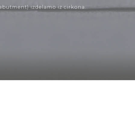
abutment) izdelamo iz cirkona.