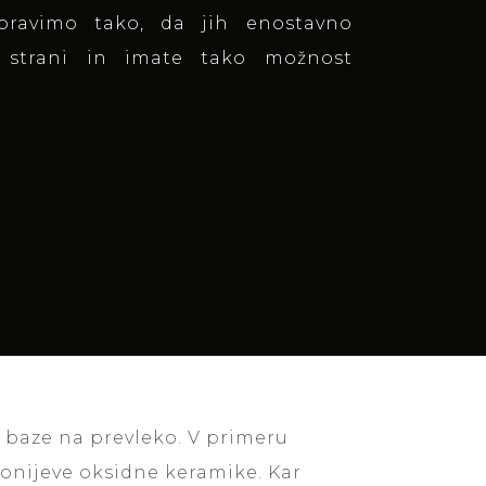
pravimo tako, da jih enostavno
ne strani in imate tako možnost
.
 baze na prevleko. V primeru
onijeve oksidne keramike. Kar