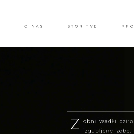
V
O NAS
STORITVE
PRO
Z
obni vsadki ozir
izgubljene zobe,