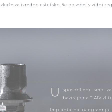
izkaže za izredno estetsko, še posebej v vidni reg
U
sposobljeni smo za 
bazirajo na TiAlV zlit
Implantatna nadgradnja j