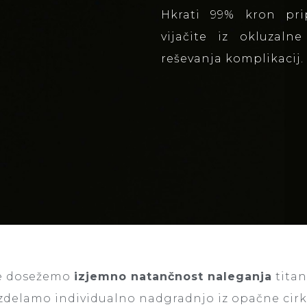
Hkrati 99% kron pri
vijačite iz okluzal
reševanja komplikacij
ve dosežemo
izjemno natančnost naleganja
titan
zdelamo individualno nadgradnjo iz opačne cirk