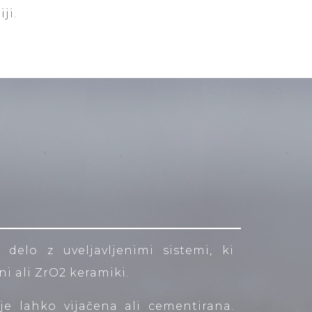
iji.
delo z uveljavljenimi sistemi, ki
ini ali ZrO2 keramiki.
e lahko vijačena ali cementirana.