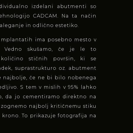
ndividualno izdelani abutmenti so
tehnologijo CADCAM. Na ta način
aleganje in odlično estetiko.
 implantatih ima posebno mesto v
u. Vedno skušamo, če je le to
i količino stičnih površin, ki se
adek, suprastrukturo oz. abutment
e najbolje, če ne bi bilo nobenega
vedljivo. S tem v mislih v 95% lahko
o, da jo cementiramo direktno na
 izognemo najbolj kritičnemu stiku
krono. To prikazuje fotografija na