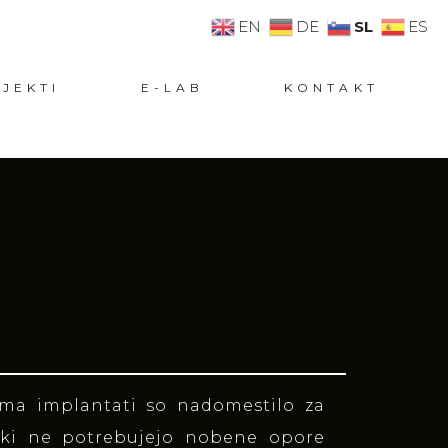
SL
EN
DE
ES
JEKTI
E-LAB
KONTAKT
oma implantati so nadomestilo za
 ki ne potrebujejo nobene opore