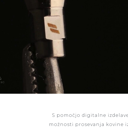
S pomočjo digitalne izdela
možnosti prosevanja kovine i