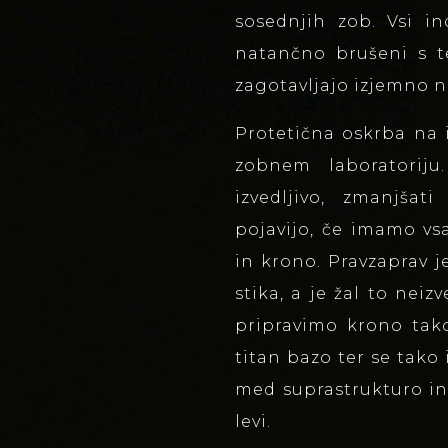
sosednjih zob. Vsi i
natančno brušeni s 
zagotavljajo izjemno n
Protetična oskrba na
zobnem laboratorij
izvedljivo, zmanjšat
pojavijo, če imamo vs
in krono. Pravzaprav j
stika, a je žal to neiz
pripravimo krono tak
titan bazo ter se tako
med suprastrukturo in 
levi.